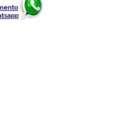
mento
atsapp