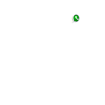
CEP: 35.560-000
Tel: (37) 3281-1311
Ema
- Brasil
© 2022 por A3D MARKETING