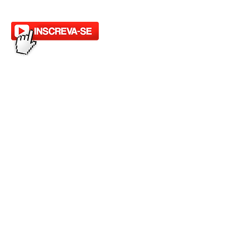
il:
contato@fogoslider.com.br