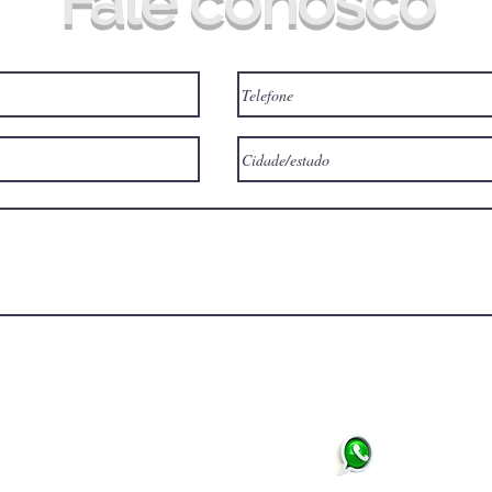
Fale conosco
CEP: 35.560-000
Tel: (37) 3281-1311
Ema