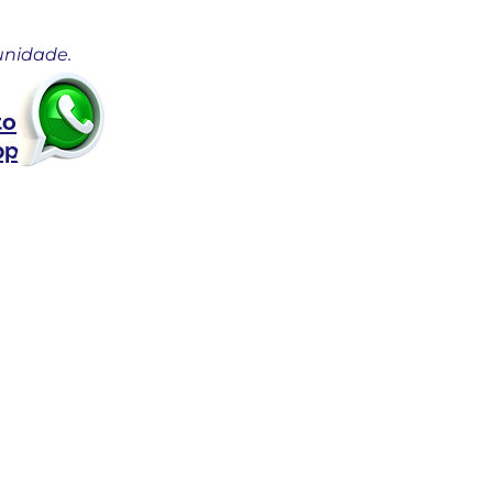
unidade.
to
pp