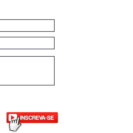
il:
contato@fogoslider.com.br