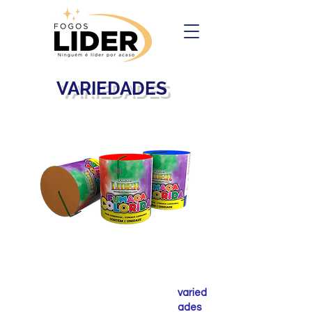
VARIEDADES
Silbato con Palo
varied
ades